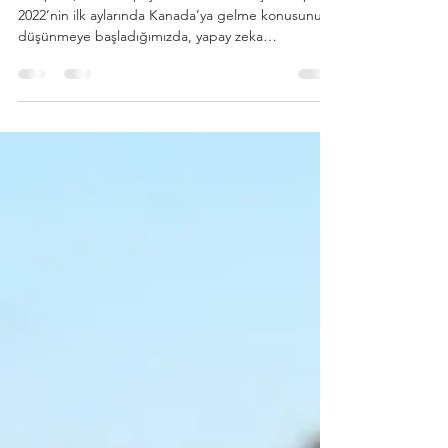
Diaspora, Dil ve Yapay Zeka: Yeni Bir Dijital Köprü
2022’nin ilk aylarında Kanada’ya gelme konusunu
düşünmeye başladığımızda, yapay zeka
hayatımızda bu kadar görünür ve önemli değildi.
Bir yıl sonra, Ocak 2023’te Montreal’e geldiğimizde
ise, temelleri 1950’deki Turing Testi’ne dayanan,
iletişim kurabilen, sorduğumuz sorulara, özellikle
başlarda oldukça hatalı da olsa, insanmışçasına
cevap verebilen bir ana akım büyük dil modeli
(LLM) olan ChatGPT olarak karşımıza çıkalı sade