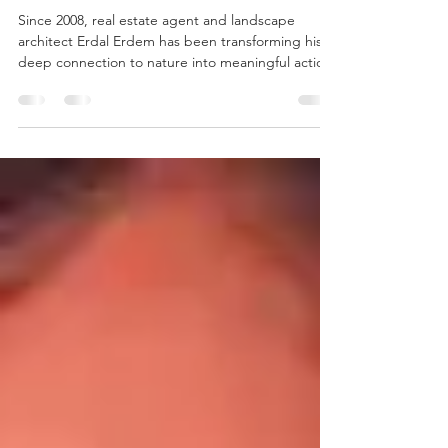
Erdal Erdem Turns Every Sale
into a Greener Future.
Since 2008, real estate agent and landscape
architect Erdal Erdem has been transforming his
deep connection to nature into meaningful action.
A graduate in Landscape Architecture from
University of Ege, Erdem has seamlessly blended
his professional success with a genuine
commitment to environmental stewardship. His
passion for the natural world has led him to plant
more than 17,000 trees across Canada, USA and
Türkiye, each dedicated to his clients as a living
symbol of grati